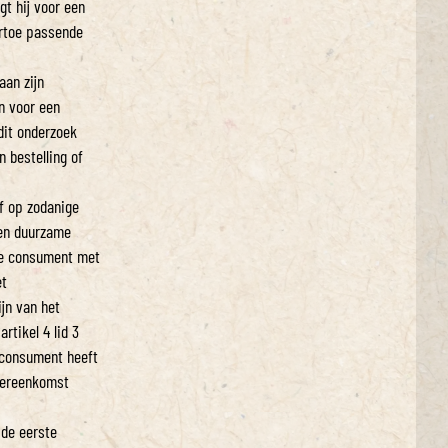
gt hij voor een
artoe passende
aan zijn
jn voor een
dit onderzoek
 bestelling of
of op zodanige
een duurzame
de consument met
et
jn van het
rtikel 4 lid 3
 consument heeft
overeenkomst
 de eerste