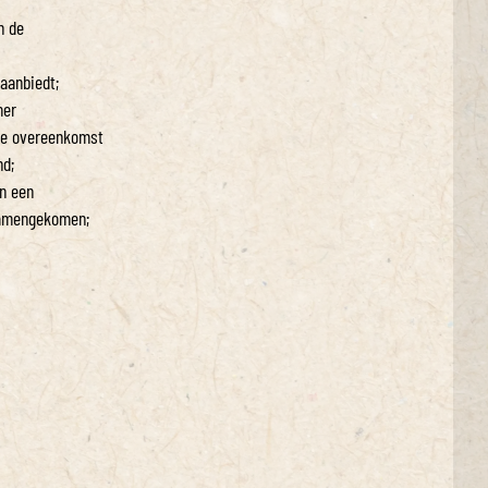
n de
aanbiedt;
mer
 de overeenkomst
nd;
an een
 samengekomen;