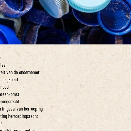
:
ties
iteit van de ondernemer
sselijkheid
anbod
vereenkomst
oepingsrecht
n in geval van herroeping
uiting herroepingsrecht
js
ormiteit en garantie