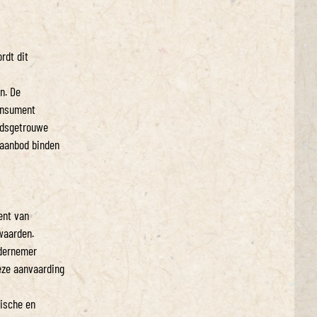
rdt dit
n. De
consument
idsgetrouwe
 aanbod binden
ent van
waarden.
ndernemer
eze aanvaarding
nische en