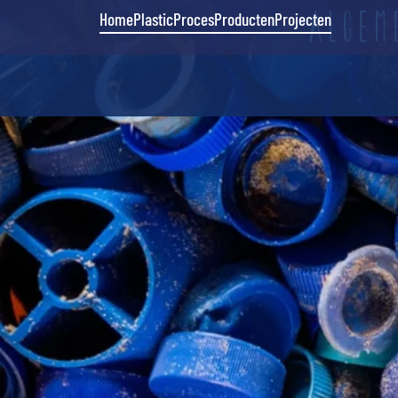
ALGEM
Home
Plastic
Proces
Producten
Projecten