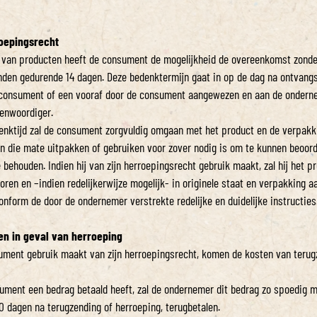
roepingsrecht
p van producten heeft de consument de mogelijkheid de overeenkomst zond
nden gedurende 14 dagen. Deze bedenktermijn gaat in op de dag na ontvangs
 consument of een vooraf door de consument aangewezen en aan de ondern
enwoordiger.
denktijd zal de consument zorgvuldig omgaan met het product en de verpakkin
in die mate uitpakken of gebruiken voor zover nodig is om te kunnen beoorde
behouden. Indien hij van zijn herroepingsrecht gebruik maakt, zal hij het p
oren en –indien redelijkerwijze mogelijk- in originele staat en verpakking 
onform de door de ondernemer verstrekte redelijke en duidelijke instructies
ten in geval van herroeping
sument gebruik maakt van zijn herroepingsrecht, komen de kosten van terugz
sument een bedrag betaald heeft, zal de ondernemer dit bedrag zo spoedig m
30 dagen na terugzending of herroeping, terugbetalen.