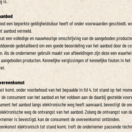
g is.
 aanbod
nbod een beperkte geldigheidsduur heeft of onder voorwaarden geschiedt, wo
het aanbod vermeld.
vat een volledige en nauwkeurige omschrijving van de aangeboden producte
voldoende gedetailleerd om een goede beoordeling van het aanbod door de 
n. Als de ondernemer gebruik maakt van afbeeldingen zijn deze een waarhe
aangeboden producten. Kennelijke vergissingen of kennelijke fouten in het
et.
 overeenkomst
st komt, onder voorbehoud van het bepaalde in lid 4, tot stand op het mom
 de consument van het aanbod en het voldoen aan de daarbij gestelde voor
sument het aanbod langs elektronische weg heeft aanvaard, bevestigt de o
 elektronische weg de ontvangst van het aanbod. Zolang de ontvangst van d
ernemer is bevestigd, kan de consument de overeenkomst ontbinden.
reenkomst elektronisch tot stand komt, treft de ondernemer passende tech