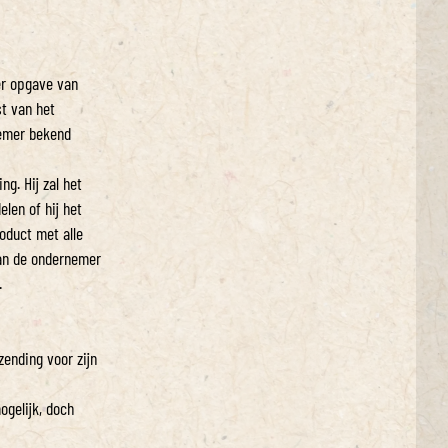
er opgave van
t van het
emer bekend
g. Hij zal het
len of hij het
roduct met alle
aan de ondernemer
.
ending voor zijn
ogelijk, doch