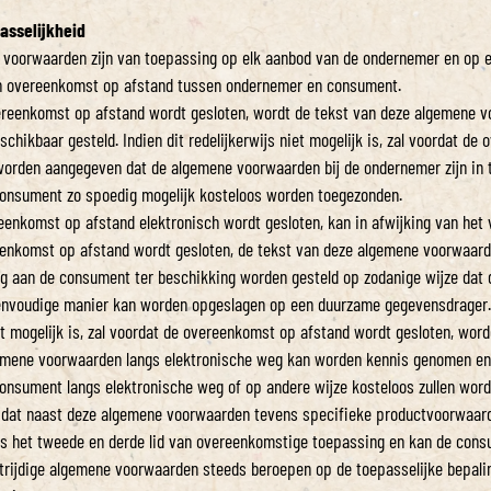
passelijkheid
 voorwaarden zijn van toepassing op elk aanbod van de ondernemer en op e
 overeenkomst op afstand tussen ondernemer en consument.
ereenkomst op afstand wordt gesloten, wordt de tekst van deze algemene 
chikbaar gesteld. Indien dit redelijkerwijs niet mogelijk is, zal voordat de
worden aangegeven dat de algemene voorwaarden bij de ondernemer zijn in te
consument zo spoedig mogelijk kosteloos worden toegezonden.
reenkomst op afstand elektronisch wordt gesloten, kan in afwijking van het v
enkomst op afstand wordt gesloten, de tekst van deze algemene voorwaard
g aan de consument ter beschikking worden gesteld op zodanige wijze dat 
nvoudige manier kan worden opgeslagen op een duurzame gegevensdrager. 
iet mogelijk is, zal voordat de overeenkomst op afstand wordt gesloten, wo
emene voorwaarden langs elektronische weg kan worden kennis genomen en 
onsument langs elektronische weg of op andere wijze kosteloos zullen wor
l dat naast deze algemene voorwaarden tevens specifieke productvoorwaar
 is het tweede en derde lid van overeenkomstige toepassing en kan de cons
trijdige algemene voorwaarden steeds beroepen op de toepasselijke bepali