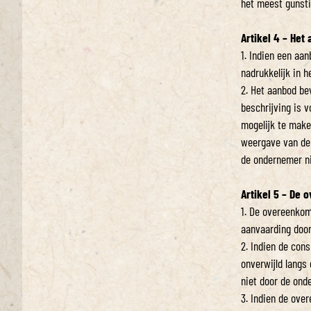
het meest gunsti
Artikel 4 – Het
1. Indien een aa
nadrukkelijk in 
2. Het aanbod be
beschrijving is 
mogelijk te make
weergave van de 
de ondernemer ni
Artikel 5 – De
1. De overeenkom
aanvaarding door
2. Indien de con
onverwijld langs
niet door de ond
3. Indien de ove