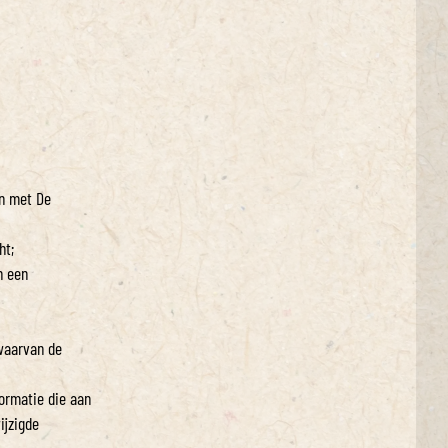
en met De
ht;
n een
waarvan de
formatie die aan
ijzigde