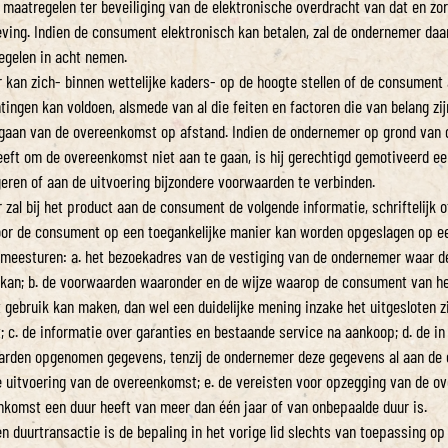
 maatregelen ter beveiliging van de elektronische overdracht van dat en zor
ving. Indien de consument elektronisch kan betalen, zal de ondernemer da
egelen in acht nemen.
 kan zich- binnen wettelijke kaders- op de hoogte stellen of de consument 
tingen kan voldoen, alsmede van al die feiten en factoren die van belang zi
gaan van de overeenkomst op afstand. Indien de ondernemer op grond van 
eft om de overeenkomst niet aan te gaan, is hij gerechtigd gemotiveerd een
eren of aan de uitvoering bijzondere voorwaarden te verbinden.
 zal bij het product aan de consument de volgende informatie, schriftelijk 
door de consument op een toegankelijke manier kan worden opgeslagen op 
 meesturen: a. het bezoekadres van de vestiging van de ondernemer waar 
 kan; b. de voorwaarden waaronder en de wijze waarop de consument van h
 gebruik kan maken, dan wel een duidelijke mening inzake het uitgesloten zi
 c. de informatie over garanties en bestaande service na aankoop; d. de in a
arden opgenomen gegevens, tenzij de ondernemer deze gegevens al aan de
e uitvoering van de overeenkomst; e. de vereisten voor opzegging van de 
nkomst een duur heeft van meer dan één jaar of van onbepaalde duur is.
en duurtransactie is de bepaling in het vorige lid slechts van toepassing op