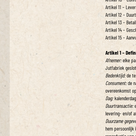
Artikel 11 – Leve
Artikel 12 – Duur
Artikel 13 – Betal
Artikel 14 – Gesch
Artikel 15 – Aanv
Artikel 1 – Def
Afnemer:
elke par
Jutfabriek geslo
Bedenktijd:
de te
Consument:
de na
overeenkomst op
Dag:
kalenderdag
Duurtransactie:
e
levering- en/of a
Duurzame gegev
hem persoonlijk 