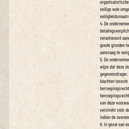
organisatorische
veilige web omge
veiligheidsmaatr
4. De ondernemer
betalingsverplich
verantwoord aan
goede gronden he
aanvraag te weig
5. De ondernemer
wijze dat deze 
gegevensdrager,
klachten terecht
herroepingsrecht
herroepingsrecht;
van deze voorwa
verstrekt vóór d
indien de overee
6. In geval van e