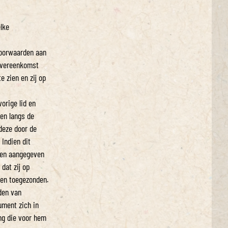
lke
voorwaarden aan
 overeenkomst
 zien en zij op
orige lid en
en langs de
deze door de
Indien dit
rden aangegeven
dat zij op
den toegezonden.
den van
ument zich in
ng die voor hem