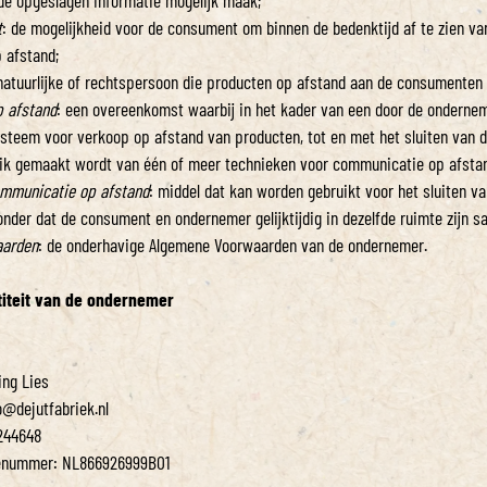
de opgeslagen informatie mogelijk maak;
t
: de mogelijkheid voor de consument om binnen de bedenktijd af te zien va
 afstand;
 natuurlijke of rechtspersoon die producten op afstand aan de consumenten 
 afstand
: een overeenkomst waarbij in het kader van een door de onderne
steem voor verkoop op afstand van producten, tot en met het sluiten van
uik gemaakt wordt van één of meer technieken voor communicatie op afsta
ommunicatie op afstand
: middel dat kan worden gebruikt voor het sluiten v
nder dat de consument en ondernemer gelijktijdig in dezelfde ruimte zijn
aarden
: de onderhavige Algemene Voorwaarden van de ondernemer.
ntiteit van de ondernemer
ing Lies
o@dejutfabriek.nl
244648
ienummer: NL866926999B01