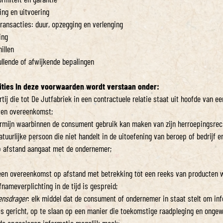
ring en uitvoering
transacties: duur, opzegging en verlenging
ing
illen
ullende of afwijkende bepalingen
inities In deze voorwaarden wordt verstaan onder:
tij die tot De Jutfabriek in een contractuele relatie staat uit hoofde van e
ten overeenkomst;
rmijn waarbinnen de consument gebruik kan maken van zijn herroepingsrec
tuurlijke persoon die niet handelt in de uitoefening van beroep of bedrijf e
 afstand aangaat met de ondernemer;
en overeenkomst op afstand met betrekking tot een reeks van producten 
fnameverplichting in de tijd is gespreid;
ensdrager
: elk middel dat de consument of ondernemer in staat stelt om in
is gericht, op te slaan op een manier die toekomstige raadpleging en ongew