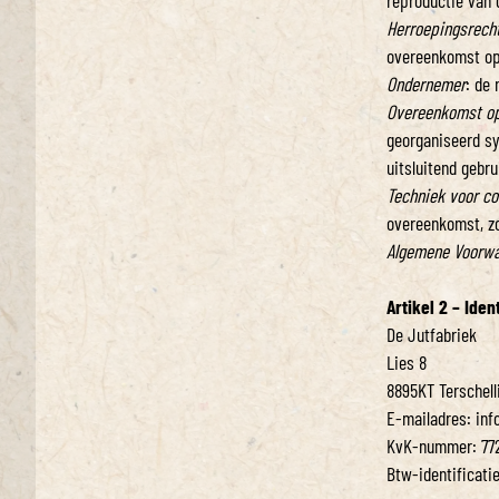
reproductie van 
Herroepingsrech
overeenkomst op
Ondernemer
: de
Overeenkomst op
georganiseerd sy
uitsluitend gebr
Techniek voor c
overeenkomst, zo
Algemene Voorw
Artikel 2 – Ide
De Jutfabriek
Lies 8
8895KT Terschell
E-mailadres: inf
KvK-nummer: 77
Btw-identificat