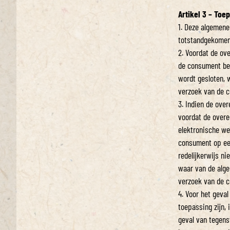
Artikel 3 – Toe
1. Deze algemene
totstandgekomen
2. Voordat de ov
de consument bes
wordt gesloten, 
verzoek van de 
3. Indien de ove
voordat de overe
elektronische we
consument op ee
redelijkerwijs n
waar van de alg
verzoek van de c
4. Voor het geva
toepassing zijn,
geval van tegens